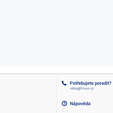
Potřebujete poradit?
vsfsis@fi.muni.cz
Nápověda