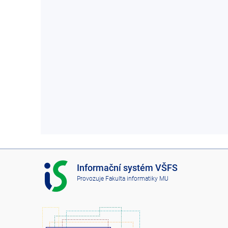
I
Informační systém VŠFS
S
Provozuje
Fakulta informatiky MU
V
Š
F
S