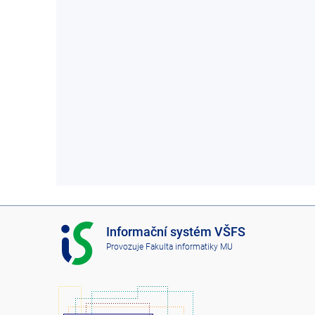
I
Informační systém VŠFS
S
Provozuje
Fakulta informatiky MU
V
Š
F
S