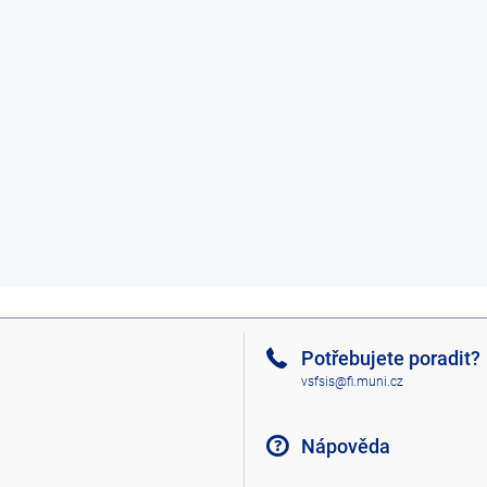
Potřebujete poradit?
vsfsis@fi.muni.cz
Nápověda