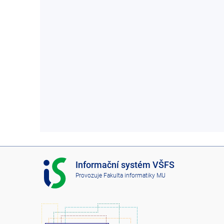
I
Informační systém VŠFS
S
Provozuje
Fakulta informatiky MU
V
Š
F
S