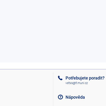
Potřebujete poradit?
vsfsis@fi.muni.cz
Nápověda