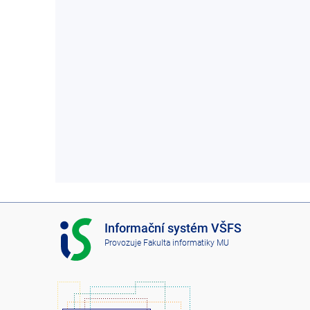
I
Informační systém VŠFS
S
Provozuje
Fakulta informatiky MU
V
Š
F
S