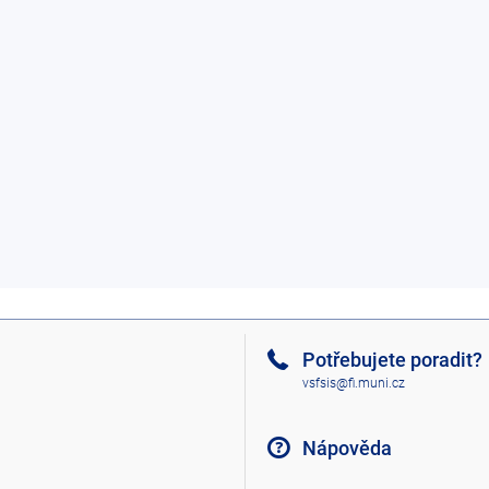
Potřebujete poradit?
vsfsis@fi.muni.cz
Nápověda