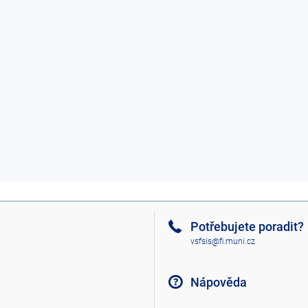
Potřebujete poradit?
vsfsis@fi.muni.cz
Nápověda