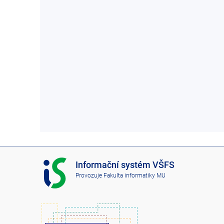
I
Informační systém VŠFS
S
Provozuje
Fakulta informatiky MU
V
Š
F
S