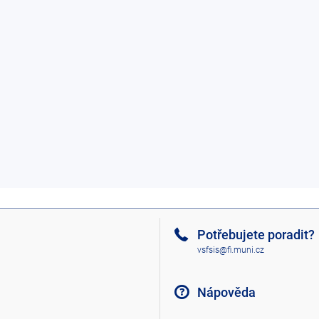
Potřebujete poradit?
vsfsis@fi.muni.cz
Nápověda