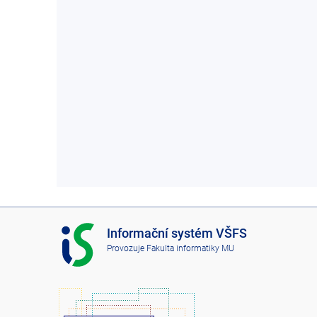
I
Informační systém VŠFS
S
Provozuje
Fakulta informatiky MU
V
Š
F
S