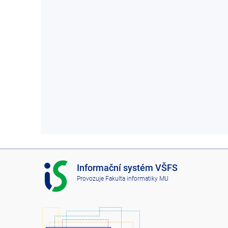
I
Informační systém VŠFS
S
Provozuje
Fakulta informatiky MU
V
Š
F
S