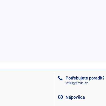
Potřebujete poradit?
vsfsis@fi.muni.cz
Nápověda