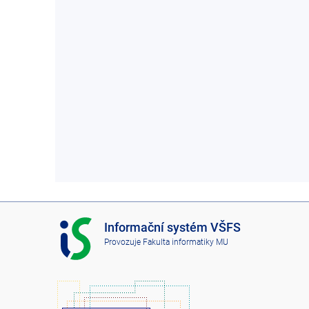
I
Informační systém VŠFS
S
Provozuje
Fakulta informatiky MU
V
Š
F
S