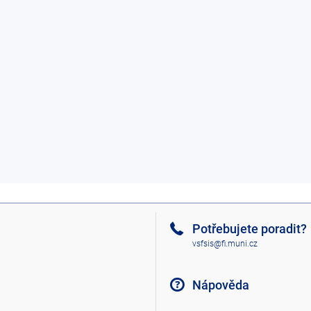
Potřebujete poradit?
vsfsis@fi.muni.cz
Nápověda