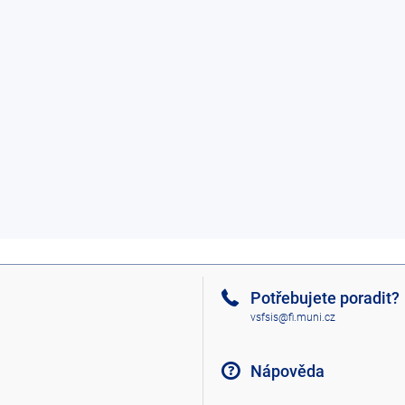
Potřebujete poradit?
vsfsis@fi.muni.cz
Nápověda