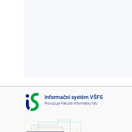
I
Informační systém VŠFS
S
Provozuje
Fakulta informatiky MU
V
Š
F
S