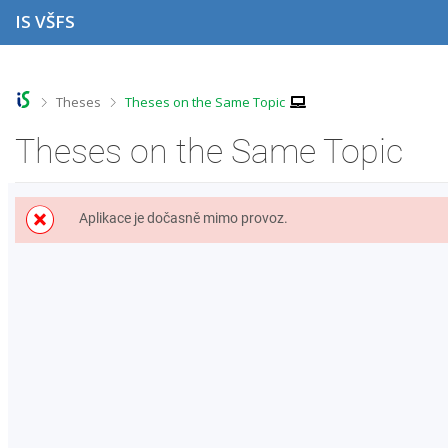
S
S
S
S
IS VŠFS
k
k
k
k
i
i
i
i
p
p
p
p
t
t
t
t
o
o
o
o
>
>
Theses
Theses on the Same Topic
t
h
c
f
o
e
o
o
Theses on the Same Topic
p
a
n
o
b
d
t
t
a
e
e
e
r
r
n
r
Aplikace je dočasně mimo provoz.
t