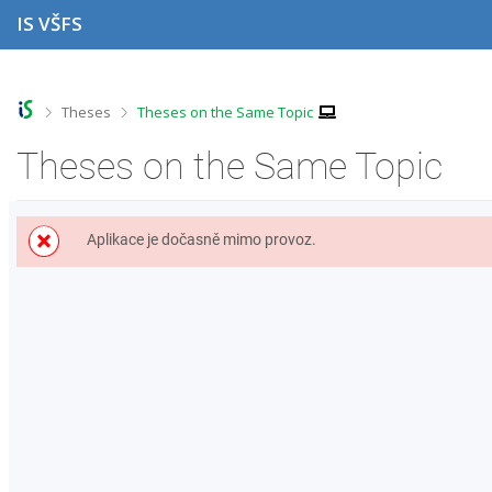
S
S
S
S
IS VŠFS
k
k
k
k
i
i
i
i
p
p
p
p
t
t
t
t
o
o
o
o
>
>
Theses
Theses on the Same Topic
t
h
c
f
o
e
o
o
Theses on the Same Topic
p
a
n
o
b
d
t
t
a
e
e
e
r
r
n
r
Aplikace je dočasně mimo provoz.
t