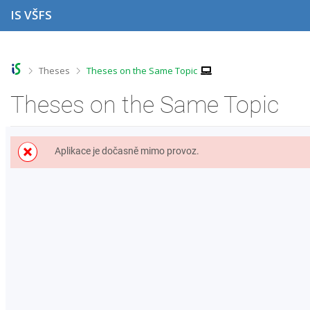
S
S
S
S
IS VŠFS
k
k
k
k
i
i
i
i
p
p
p
p
t
t
t
t
o
o
o
o
>
>
Theses
Theses on the Same Topic
t
h
c
f
o
e
o
o
Theses on the Same Topic
p
a
n
o
b
d
t
t
a
e
e
e
r
r
n
r
Aplikace je dočasně mimo provoz.
t