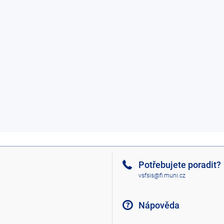
Potřebujete poradit?
vsfsis@fi.muni.cz
Nápověda