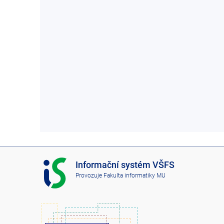
I
Informační systém VŠFS
S
Provozuje
Fakulta informatiky MU
V
Š
F
S