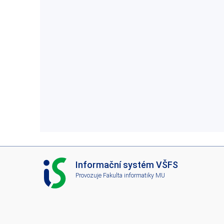
I
Informační systém VŠFS
S
Provozuje
Fakulta informatiky MU
V
Š
F
S