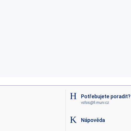
Potřebujete poradit?
vsfsis@fi.muni.cz
Nápověda