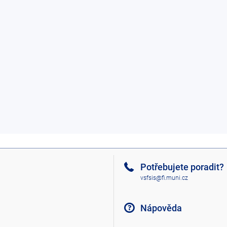
Potřebujete poradit?
vsfsis@fi.muni.cz
Nápověda