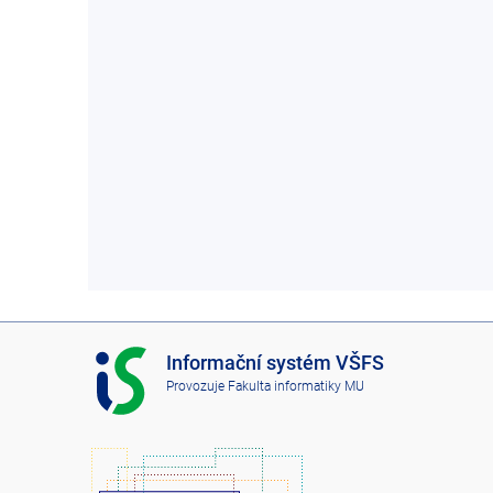
I
Informační systém VŠFS
S
Provozuje
Fakulta informatiky MU
V
Š
F
S