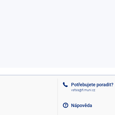
Potřebujete poradit?
vsfsis@fi.muni.cz
Nápověda