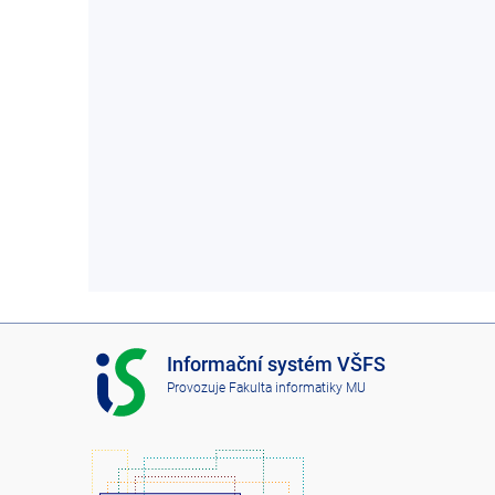
I
Informační systém VŠFS
S
Provozuje
Fakulta informatiky MU
V
Š
F
S