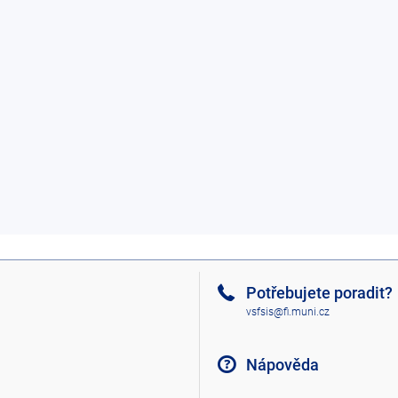
Potřebujete poradit?
vsfsis@fi.muni.cz
Nápověda