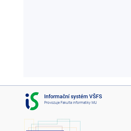
I
Informační systém VŠFS
S
Provozuje
Fakulta informatiky MU
V
Š
F
S