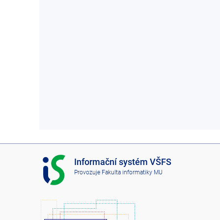
I
Informační systém VŠFS
S
Provozuje
Fakulta informatiky MU
V
Š
F
S