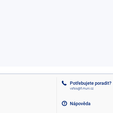
Potřebujete poradit?
vsfsis@fi.muni.cz
Nápověda