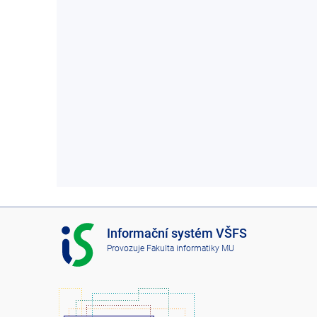
I
Informační systém VŠFS
S
Provozuje
Fakulta informatiky MU
V
Š
F
S