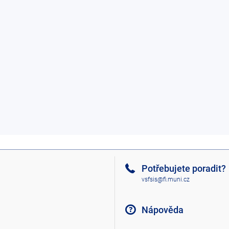
Potřebujete poradit?
vsfsis@fi.muni.cz
Nápověda