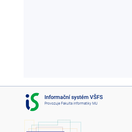
I
Informační systém VŠFS
S
Provozuje
Fakulta informatiky MU
V
Š
F
S