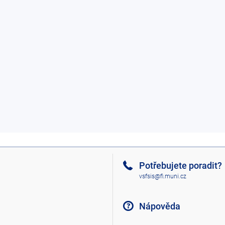
Potřebujete poradit?
vsfsis@fi.muni.cz
Nápověda