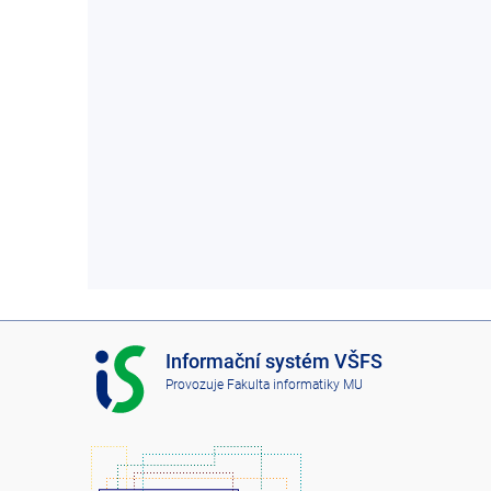
I
Informační systém VŠFS
S
Provozuje
Fakulta informatiky MU
V
Š
F
S