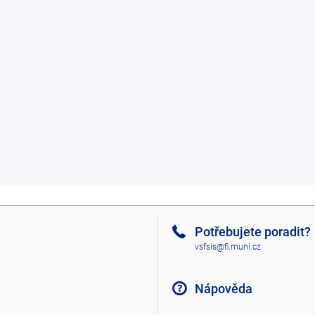
Potřebujete poradit?
vsfsis@fi.muni.cz
Nápověda