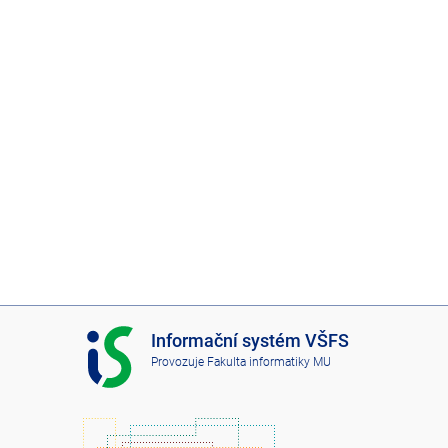
I
Informační systém VŠFS
S
Provozuje
Fakulta informatiky MU
V
Š
F
S