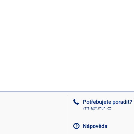
Potřebujete poradit?
vsfsis@fi.muni.cz
Nápověda