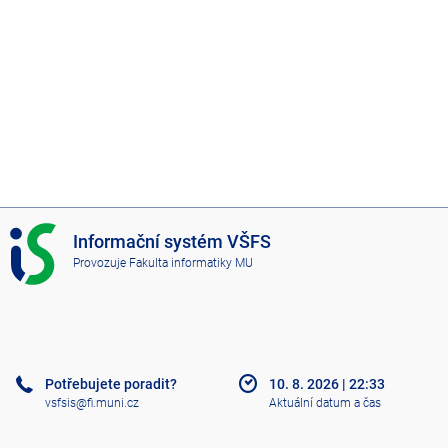
I
Informační systém VŠFS
S
Provozuje
Fakulta informatiky MU
V
Š
F
S
Potřebujete poradit?
10. 8. 2026
|
22:33
vsfsis@fi.muni.cz
Aktuální datum a čas