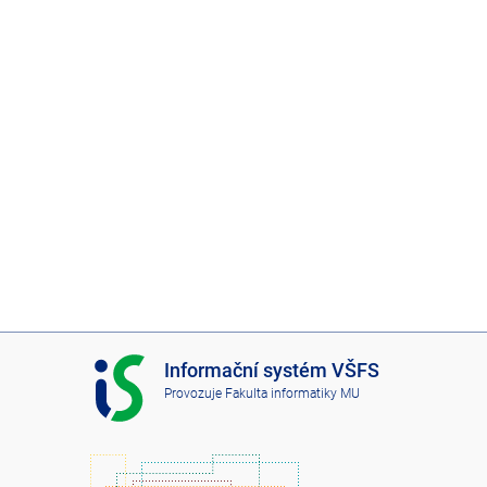
I
Informační systém VŠFS
S
Provozuje
Fakulta informatiky MU
V
Š
F
S