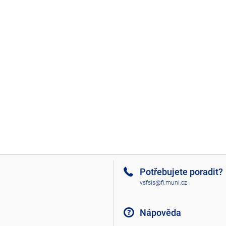
Potřebujete poradit?
vsfsis@fi.muni.cz
Nápověda