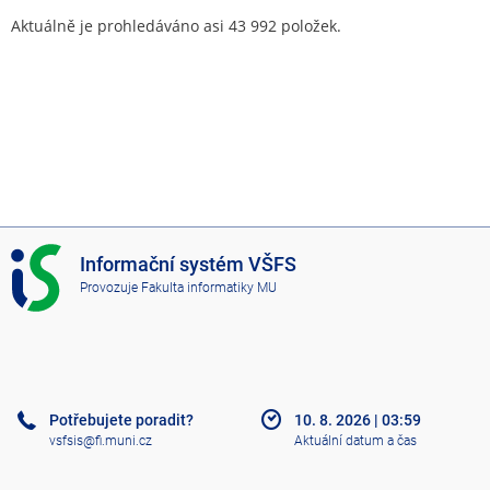
Aktuálně je prohledáváno asi 43 992 položek.
I
Informační systém VŠFS
S
Provozuje
Fakulta informatiky MU
V
Š
F
S
Potřebujete poradit?
10. 8. 2026
|
03:59
vsfsis@fi.muni.cz
Aktuální datum a čas