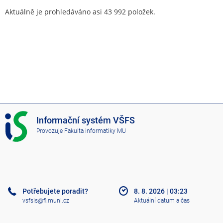
Aktuálně je prohledáváno asi 43 992 položek.
I
Informační systém VŠFS
S
Provozuje
Fakulta informatiky MU
V
Š
F
S
Potřebujete poradit?
8. 8. 2026
|
03:23
vsfsis@fi.muni.cz
Aktuální datum a čas