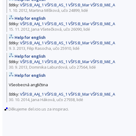
štítky:
VŠFS:B_AAJ_1
VŠFS:B_AS_1
VŠFS:B_Mar
VŠFS:B_MiE_A
1. 10. 2012, Martina Míšková,
učo 24899
,
lidé
Help for english
štítky:
VŠFS:B_AAJ_1
VŠFS:B_AS_1
VŠFS:B_Mar
VŠFS:B_MiE_A
15. 11. 2012, Jana Všetečková,
učo 26090
,
lidé
Help for english
štítky:
VŠFS:B_AAJ_1
VŠFS:B_AS_1
VŠFS:B_Mar
VŠFS:B_MiE_A
9. 3. 2013, Filip Rasocha,
učo 25910
,
lidé
Help for english
štítky:
VŠFS:B_AAJ_1
VŠFS:B_AS_1
VŠFS:B_Mar
VŠFS:B_MiE_A
30. 9. 2013, Dominika Laburdová,
učo 27564
,
lidé
Help for english
Všeobecná angličtina
štítky:
VŠFS:B_AAJ_1
VŠFS:B_AS_1
VŠFS:B_Mar
VŠFS:B_MiE_A
30. 10. 2014, Jana Háková,
učo 27938
,
lidé
Děkujeme del.icio.us za inspiraci.