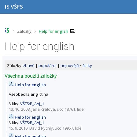
P
P
P
P
IS VŠFS
ř
ř
ř
ř
e
e
e
e
s
s
s
s
k
k
k
k
o
o
o
o
>
>
Záložky
Help for english
č
č
č
č
i
i
i
i
Help for english
t
t
t
t
n
n
n
n
a
a
a
a
h
h
o
p
Záložky:
žhavé
|
populární
|
nejnovější
•
štítky
o
l
b
a
r
a
s
t
Všechna použití záložky
n
v
a
i
Help for english
í
i
h
č
l
č
k
Všeobecná angličtina
i
k
u
š
u
štítky:
VŠFS:B_AAJ_1
t
13. 10. 2008, Jana Králová,
učo 18761
,
lidé
u
Help for english
štítky:
VŠFS:B_AAJ_1
15. 9. 2010, David Rychlý,
učo 19957
,
lidé
Help for english