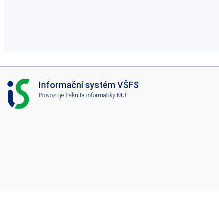
I
Informační systém VŠFS
S
Provozuje
Fakulta informatiky MU
V
Š
F
S