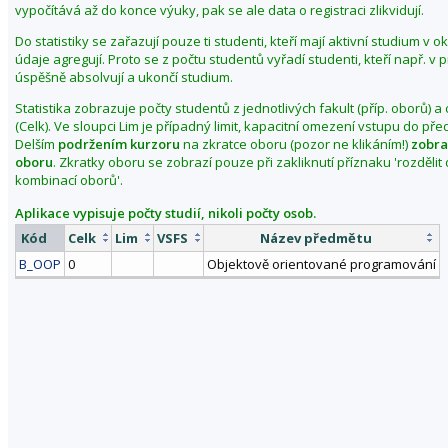
vypočítává až do konce výuky, pak se ale data o registraci zlikvidují.
Do statistiky se zařazují pouze ti studenti, kteří mají aktivní studium v 
údaje agregují. Proto se z počtu studentů vyřadí studenti, kteří např. v
úspěšně absolvují a ukončí studium.
Statistika zobrazuje počty studentů z jednotlivých fakult (příp. oborů) a
(Celk). Ve sloupci Lim je případný limit, kapacitní omezení vstupu do př
Delším
podržením kurzoru
na zkratce oboru (pozor ne klikáním!)
zobra
oboru
. Zkratky oboru se zobrazí pouze při zakliknutí příznaku 'rozděli
kombinací oborů'.
Aplikace vypisuje počty studií, nikoli počty osob.
Kód
Celk
Lim
VSFS
Název předmětu
B_OOP
0
Objektově orientované programování