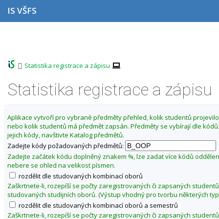
P
P
P
P
IS VŠFS
ř
ř
ř
ř
e
e
e
e
s
s
s
s
Z
k
k
k
k
m
o
o
o
o
ě
č
č
č
č
>
Statistika registrace a zápisu
i
i
i
i
n
t
t
t
t
i
n
n
n
n
Statistika registrace a zápisu
t
a
a
a
a
o
h
h
o
p
o
l
b
a
b
Aplikace vytvoří pro vybrané předměty přehled, kolik studentů projevilo 
r
a
s
t
d
nebo kolik studentů má předmět zapsán. Předměty se vybírají dle kód
n
v
a
i
o
jejich kódy, navštivte Katalog předmětů.
í
i
h
č
b
l
č
k
Zadejte kódy požadovaných předmětů:
í
i
k
u
Zadejte začátek kódu doplněný znakem %, lze zadat více kódů odděle
š
u
z
nebere se ohled na velikost písmen.
t
i
rozdělit dle studovaných kombinací oborů
u
Zaškrtnete-li, rozepíší se počty zaregistrovaných či zapsaných studentů
m
studovaných studijních oborů. (Výstup vhodný pro tvorbu některých typ
a
rozdělit dle studovaných kombinací oborů a semestrů
2
Zaškrtnete-li, rozepíší se počty zaregistrovaných či zapsaných studentů
0