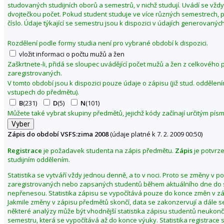
studovaných studijních oborů a semestrů, v nichž studují. Uvádí se vžd
0
dvojtečkou počet. Pokud student studuje ve více různých semestrech, p
8
číslo. Údaje týkající se semestru jsou k dispozici v údajích generovaných
Rozdělení podle formy studia není pro vybrané období k dispozici.
vložit informaci o počtu mužů a žen
Zaškrtnete-li, přidá se sloupec uvádějící počet mužů a žen z celkového
zaregistrovaných.
V tomto období jsou k dispozici pouze údaje o zápisu (již stud. odděle
vstupech do předmětu).
B
(231)
D
(5)
N
(101)
Můžete také vybrat skupiny předmětů, jejichž kódy začínají určitým pí
Zápis do období VSFS:zima 2008
(údaje platné k 7. 2. 2009 00:50)
Registrace
je požadavek studenta na zápis předmětu.
Zápis
je potvrz
studijním oddělením.
Statistika se vytváří vždy jednou denně, a to v noci. Proto se změny v p
zaregistrovaných nebo zapsaných studentů během aktuálního dne do s
nepřenesou. Statistika zápisu se vypočítává pouze do konce změn v z
Jakmile změny v zápisu předmětů skončí, data se zakonzervují a dále s
některé analýzy může být vhodnější statistika zápisu studentů neuko
semestru, která se vypočítává až do konce výuky. Statistika registrace 