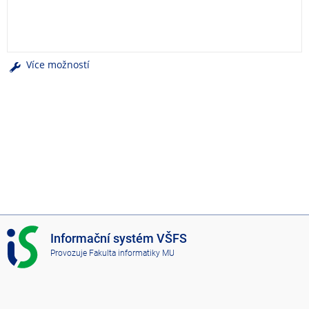
e
n
u
Více možností
I
Informační systém VŠFS
S
Provozuje
Fakulta informatiky MU
V
Š
F
S