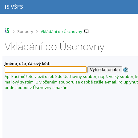
P
P
P
P
IS VŠFS
ř
ř
ř
ř
e
e
e
e
s
s
s
s
k
k
k
k
o
o
o
o
>
>
Soubory
Vkládání do Úschovny
č
č
č
č
i
i
i
i
Vkládání do Úschovny
t
t
t
t
n
n
n
n
a
a
a
a
Jméno, učo, čárový kód:
h
h
o
p
o
l
b
a
r
a
s
t
Aplikací můžete vložit osobě do Úschovny soubor, např. velký soubor, k
n
v
a
i
mailový systém. O vloženém souboru se osobě zašle e-mail. Po uplynut
í
i
h
č
bude soubor z Úschovny smazán.
l
č
k
i
k
u
š
u
t
u