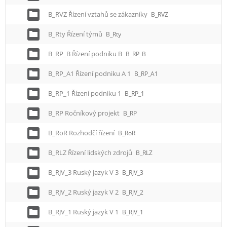
B_RVZ Řízení vztahů se zákazníky
B_RVZ
B_Rty Řízení týmů
B_Rty
B_RP_B Řízení podniku B
B_RP_B
B_RP_A1 Řízení podniku A 1
B_RP_A1
B_RP_1 Řízení podniku 1
B_RP_1
B_RP Ročníkový projekt
B_RP
B_RoR Rozhodčí řízení
B_RoR
B_RLZ Řízení lidských zdrojů
B_RLZ
B_RJV_3 Ruský jazyk V 3
B_RJV_3
B_RJV_2 Ruský jazyk V 2
B_RJV_2
B_RJV_1 Ruský jazyk V 1
B_RJV_1