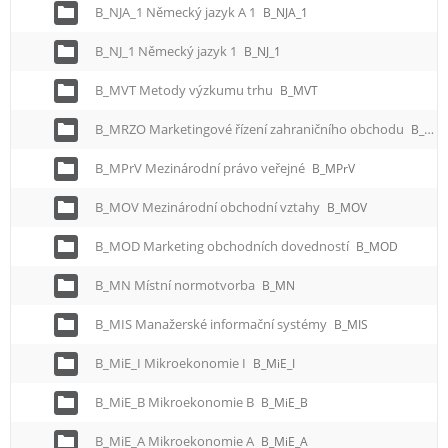
B_NJA_1 Německý jazyk A 1
B_NJA_1
B_NJ_1 Německý jazyk 1
B_NJ_1
B_MVT Metody výzkumu trhu
B_MVT
B_MRZO Marketingové řízení zahraničního obchodu
B_MRZO
B_MPrV Mezinárodní právo veřejné
B_MPrV
B_MOV Mezinárodní obchodní vztahy
B_MOV
B_MOD Marketing obchodních dovedností
B_MOD
B_MN Místní normotvorba
B_MN
B_MIS Manažerské informační systémy
B_MIS
B_MiE_I Mikroekonomie I
B_MiE_I
B_MiE_B Mikroekonomie B
B_MiE_B
B_MiE_A Mikroekonomie A
B_MiE_A