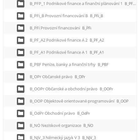
B_PFP_1 Podnikové finance a finanční plánování 1
B_PFP_1
B_PFi_B Provozní financování B
B_PFi_B
B_PFi Provozní financování
B_PFi
B_PF_A2 Podnikové finance A 2
B_PF_A2
B_PF_A1 Podnikové finance A 1
B_PF_A1
B_PBF Peníze, banky a finanční trhy
B_PBF
B_OPr Občanské právo
B_OPr
B_OOPr Občanské a obchodní právo
B_OOPr
B_OOP Objektově orientované programování
B_OOP
B_OdPr Obchodní právo
B_OdPr
B_NO Neziskové organizace
B_NO
B_NJV_3 Německý jazyk V 3
B_NJV_3