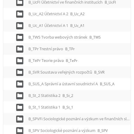
B_UcFI Účetnictví ve finančních institucích
B_UcFI
B_Uc_A2 Účetnictví A 2
B_Uc_A2
B_Uc_A1 Účetnictví A 1
B_Uc_A1
B_TWS Tvorba webových stránek
B_TWS
B_TPr Trestní právo
B_TPr
B_TePr Teorie práva
B_TePr
B_SVR Soustava veřejných rozpočtů
B_SVR
B_SUS_A Správní a ústavní soudnictví A
B_SUS_A
B_St_2 Statistika 2
B_St_2
B_St_1 Statistika 1
B_St_1
B_SPVFi Sociologické poznání a výzkum ve finančních službách
B_SPV Sociologické poznání a výzkum
B_SPV