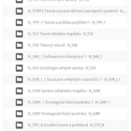
N_TPRPS Teorie a praxe reforem penzijních systémů
N_TPRPS
N_TPP_1 Teorie a politika pojištění 1
N_TPP_1
N_TLK Teorie lidského kapitálu
N_TLK
N_TiM Tiskový mluvčí
N_TiM
N_SWI_1 Softwarové inženýrství 1
N_SWI_1
N_SVS Sociologie veřejné správy
N_SVS
N_SVR_I_1 Soustava veřejných rozpočtů I 1
N_SVR_I_1
N_SVM Správa veřejného majetku
N_SVM
N_StRP_1 Strategické řízení podniku 1
N_StRP_1
N_StRP Strategické řízení podniku
N_StRP
N_STP_B Sociální teorie a politika B
N_STP_B