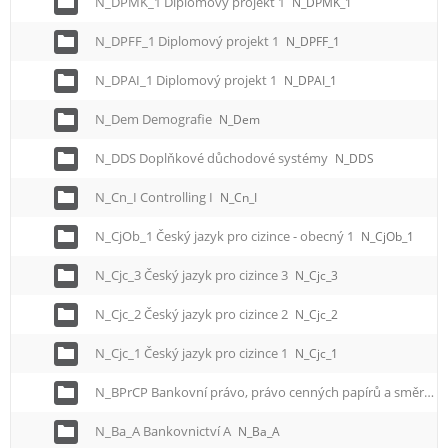
N_DPMK_1 Diplomový projekt 1
N_DPMK_1
N_DPFF_1 Diplomový projekt 1
N_DPFF_1
N_DPAI_1 Diplomový projekt 1
N_DPAI_1
N_Dem Demografie
N_Dem
N_DDS Doplňkové důchodové systémy
N_DDS
N_Cn_I Controlling I
N_Cn_I
N_CjOb_1 Český jazyk pro cizince - obecný 1
N_CjOb_1
N_Cjc_3 Český jazyk pro cizince 3
N_Cjc_3
N_Cjc_2 Český jazyk pro cizince 2
N_Cjc_2
N_Cjc_1 Český jazyk pro cizince 1
N_Cjc_1
N_BPrCP Bankovní právo, právo cenných papírů a směrnice EU pro FS
N_Ba_A Bankovnictví A
N_Ba_A