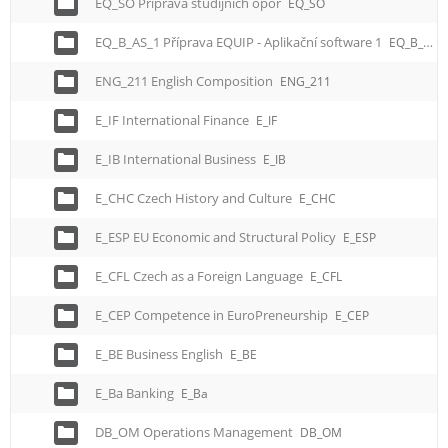
EQ_SO Příprava studijních opor
EQ_SO
EQ_B_AS_1 Příprava EQUIP - Aplikační software 1
EQ_B_AS_1
ENG_211 English Composition
ENG_211
E_IF International Finance
E_IF
E_IB International Business
E_IB
E_CHC Czech History and Culture
E_CHC
E_ESP EU Economic and Structural Policy
E_ESP
E_CFL Czech as a Foreign Language
E_CFL
E_CEP Competence in EuroPreneurship
E_CEP
E_BE Business English
E_BE
E_Ba Banking
E_Ba
DB_OM Operations Management
DB_OM