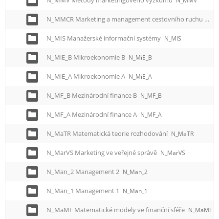
N_MMV Metody marketingového výzkumu
N_MMV
N_MMCR Marketing a management cestovního ruchu
N_M
N_MIS Manažerské informační systémy
N_MIS
N_MiE_B Mikroekonomie B
N_MiE_B
N_MiE_A Mikroekonomie A
N_MiE_A
N_MF_B Mezinárodní finance B
N_MF_B
N_MF_A Mezinárodní finance A
N_MF_A
N_MaTR Matematická teorie rozhodování
N_MaTR
N_MarVS Marketing ve veřejné správě
N_MarVS
N_Man_2 Management 2
N_Man_2
N_Man_1 Management 1
N_Man_1
N_MaMF Matematické modely ve finanční sféře
N_MaMF