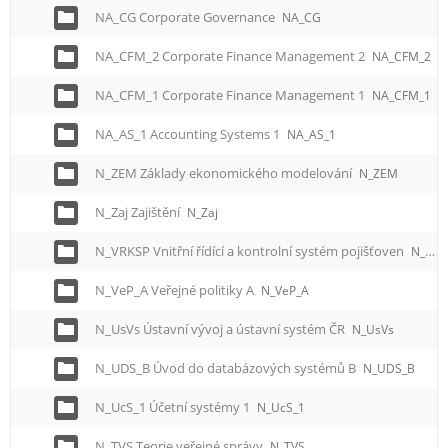
NA_CG Corporate Governance
NA_CG
NA_CFM_2 Corporate Finance Management 2
NA_CFM_2
NA_CFM_1 Corporate Finance Management 1
NA_CFM_1
NA_AS_1 Accounting Systems 1
NA_AS_1
N_ZEM Základy ekonomického modelování
N_ZEM
N_Zaj Zajištění
N_Zaj
N_VRKSP Vnitřní řídící a kontrolní systém pojišťoven
N_VRKSP
N_VeP_A Veřejné politiky A
N_VeP_A
N_UsVs Ústavní vývoj a ústavní systém ČR
N_UsVs
N_UDS_B Úvod do databázových systémů B
N_UDS_B
N_UcS_1 Účetní systémy 1
N_UcS_1
N_TVS Teorie veřejné správy
N_TVS