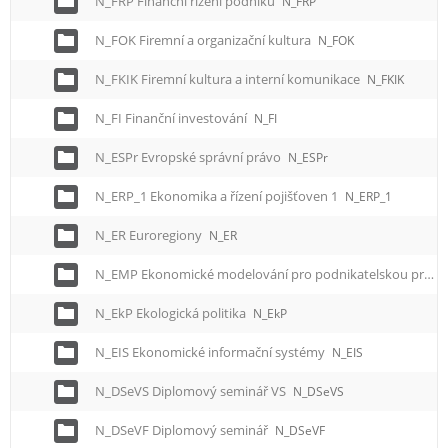
N_FRP Finanční řízení podniku
N_FRP
N_FOK Firemní a organizační kultura
N_FOK
N_FKIK Firemní kultura a interní komunikace
N_FKIK
N_FI Finanční investování
N_FI
N_ESPr Evropské správní právo
N_ESPr
N_ERP_1 Ekonomika a řízení pojišťoven 1
N_ERP_1
N_ER Euroregiony
N_ER
N_EMP Ekonomické modelování pro podnikatelskou praxi
N_EkP Ekologická politika
N_EkP
N_EIS Ekonomické informační systémy
N_EIS
N_DSeVS Diplomový seminář VS
N_DSeVS
N_DSeVF Diplomový seminář
N_DSeVF