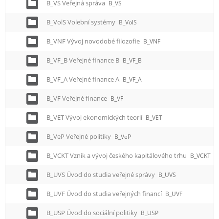
B_VS Veřejná správa
B_VS
B_VolS Volební systémy
B_VolS
B_VNF Vývoj novodobé filozofie
B_VNF
B_VF_B Veřejné finance B
B_VF_B
B_VF_A Veřejné finance A
B_VF_A
B_VF Veřejné finance
B_VF
B_VET Vývoj ekonomických teorií
B_VET
B_VeP Veřejné politiky
B_VeP
B_VCKT Vznik a vývoj českého kapitálového trhu
B_VCKT
B_UVS Úvod do studia veřejné správy
B_UVS
B_UVF Úvod do studia veřejných financí
B_UVF
B_USP Úvod do sociální politiky
B_USP