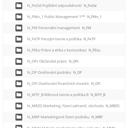
N_PoOd Pojištění odpovědnosti
N_PoOd
N_PMn_1 Public Management 1**
N_PMn_1
N_PM Personální management
N_PM
N_PeTP Penzijní teorie a politika
N_PeTP
N_PEko Právo a etika v komunikaci
N_PEko
N_OPr Občanské právo
N_OPr
N_OP Oceňování podniku
N_OP
N_OFI Oceňování finančních investic
N_OFI
N_MTP_B Měnová teorie a politika B
N_MTP_B
N_MRZO Marketing. řízení zahranič. obchodu
N_MRZO
N_MRP Marketingové řízení podniku
N_MRP