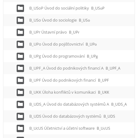
B_USoP Úvod do sociální politiky
B_USoP
B_USo Úvod do sociologie
B_USo
B_UPr Ústavní právo
B_UPr
B_UPo Úvod do pojišťovnictví
B_UPo
B_UPg Úvod do programování
B_UPg
B_UPF_A Úvod do podnikových financí A
B_UPF_A
B_UPF Úvod do podnikových financí
B_UPF
B_UKK Úloha konfliktů v komunikaci
B_UKK
B_UDS_A Úvod do databázových systémů A
B_UDS_A
B_UDS Úvod do databázových systémů
B_UDS
B_UcUS Účetnictví a účetní software
B_UcUS