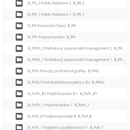
B_PR_2 Public Relations 2
B_PR_2
B_PR_1 Public Relations 1
B_PR_1
B_PR Personální řízení
B_PR
B_PPr Pracovní právo
B_PPr
B_PPM_2 Podnikový a personální management 2
B_PPM_2
B_PPM_1 Podnikový a personální management 1
B_PPM_1
B_PPG Principy počítačové grafiky
B_PPG
B_PPEU Podnikatelské projekty v EU
B_PPEU
B_PoPr_B1 Pojistné právo B 1
B_PoPr_B1
B_PoPr_1 Pojistné právo 1
B_PoPr_1
B_PoP_B Podpora prodeje B
B_PoP_B
B_PoP_1 Pojištění a pojišťovnictví 1
B_PoP_1