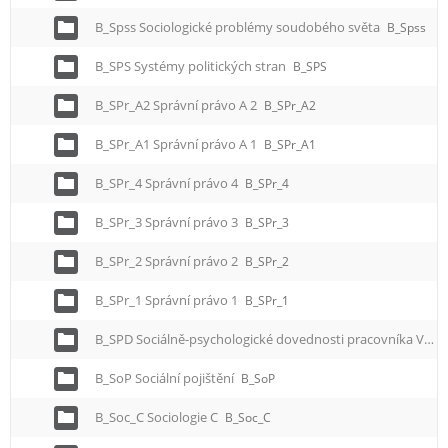
B_Spss Sociologické problémy soudobého světa
B_Spss
B_SPS Systémy politických stran
B_SPS
B_SPr_A2 Správní právo A 2
B_SPr_A2
B_SPr_A1 Správní právo A 1
B_SPr_A1
B_SPr_4 Správní právo 4
B_SPr_4
B_SPr_3 Správní právo 3
B_SPr_3
B_SPr_2 Správní právo 2
B_SPr_2
B_SPr_1 Správní právo 1
B_SPr_1
B_SPD Sociálně-psychologické dovednosti pracovníka VS
B
B_SoP Sociální pojištění
B_SoP
B_Soc_C Sociologie C
B_Soc_C