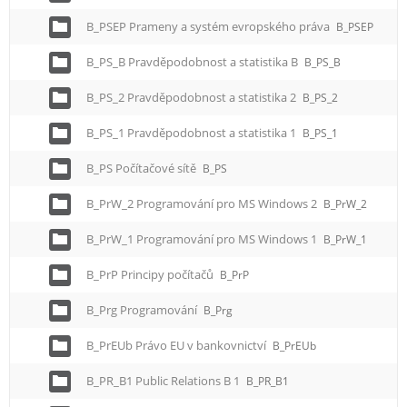
B_PSEP Prameny a systém evropského práva
B_PSEP
B_PS_B Pravděpodobnost a statistika B
B_PS_B
B_PS_2 Pravděpodobnost a statistika 2
B_PS_2
B_PS_1 Pravděpodobnost a statistika 1
B_PS_1
B_PS Počítačové sítě
B_PS
B_PrW_2 Programování pro MS Windows 2
B_PrW_2
B_PrW_1 Programování pro MS Windows 1
B_PrW_1
B_PrP Principy počítačů
B_PrP
B_Prg Programování
B_Prg
B_PrEUb Právo EU v bankovnictví
B_PrEUb
B_PR_B1 Public Relations B 1
B_PR_B1