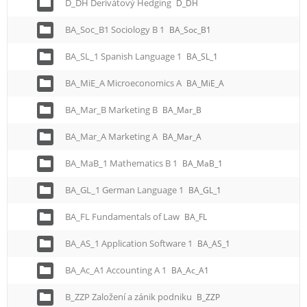
D_DH Derivátový Hedging
D_DH
BA_Soc_B1 Sociology B 1
BA_Soc_B1
BA_SL_1 Spanish Language 1
BA_SL_1
BA_MiE_A Microeconomics A
BA_MiE_A
BA_Mar_B Marketing B
BA_Mar_B
BA_Mar_A Marketing A
BA_Mar_A
BA_MaB_1 Mathematics B 1
BA_MaB_1
BA_GL_1 German Language 1
BA_GL_1
BA_FL Fundamentals of Law
BA_FL
BA_AS_1 Application Software 1
BA_AS_1
BA_Ac_A1 Accounting A 1
BA_Ac_A1
B_ZZP Založení a zánik podniku
B_ZZP