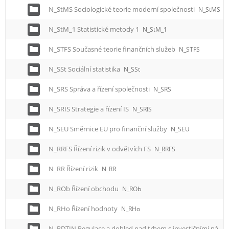
N_StMS Sociologické teorie moderní společnosti
N_StMS
N_StM_1 Statistické metody 1
N_StM_1
N_STFS Současné teorie finančních služeb
N_STFS
N_SSt Sociální statistika
N_SSt
N_SRS Správa a řízení společnosti
N_SRS
N_SRIS Strategie a řízení IS
N_SRIS
N_SEU Směrnice EU pro finanční služby
N_SEU
N_RRFS Řízení rizik v odvětvích FS
N_RRFS
N_RR Řízení rizik
N_RR
N_ROb Řízení obchodu
N_ROb
N_RHo Řízení hodnoty
N_RHo
N_RDTIN Regulace a dohled nad trhem s investičními nástroji