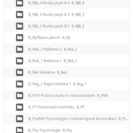
B_RJB_4 Ruský jazyk B 4
B_RJB_4
B_RJB_3 Ruský jazyk B 3
B_RJB_3
B_RJB_2 Ruský jazyk B 2
B_RJB_2
B_RiJ Řízení jakosti
B_RiJ
B_Rek_2 Reklama 2
B_Rek_2
B_Rek_1 Reklama 1
B_Rek_1
B_Rek Reklama
B_Rek
B_Reg_1 Regionalistika 1
B_Reg_1
B_PVN Právní vztahy k nemovitostem
B_PVN
B_PT Prezentační techniky
B_PT
B_PsyMK Psychologie v marketingové komunikaci
B_PsyMK
B_Psy Psychologie
B_Psy