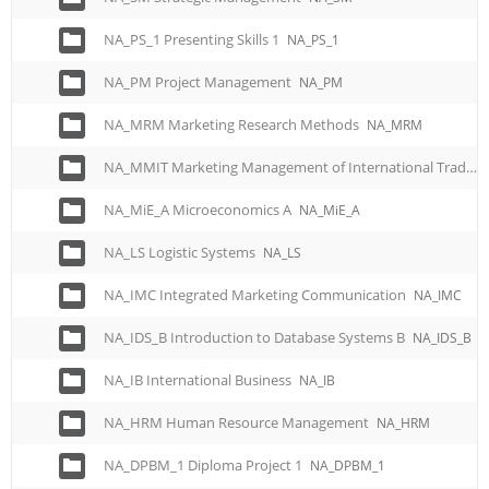
e
n
NA_PS_1 Presenting Skills 1
NA_PS_1
u
NA_PM Project Management
NA_PM
NA_MRM Marketing Research Methods
NA_MRM
NA_MMIT Marketing Management of International Trade
NA_MiE_A Microeconomics A
NA_MiE_A
NA_LS Logistic Systems
NA_LS
NA_IMC Integrated Marketing Communication
NA_IMC
NA_IDS_B Introduction to Database Systems B
NA_IDS_B
NA_IB International Business
NA_IB
NA_HRM Human Resource Management
NA_HRM
NA_DPBM_1 Diploma Project 1
NA_DPBM_1