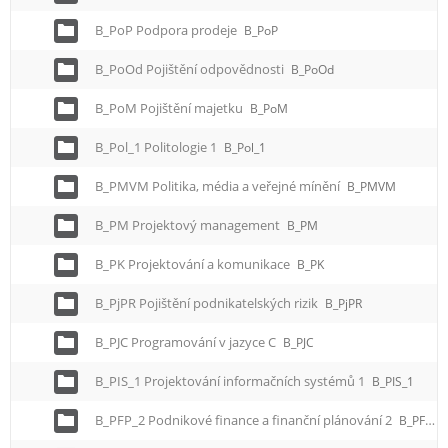
B_PoP Podpora prodeje
B_PoP
B_PoOd Pojištění odpovědnosti
B_PoOd
B_PoM Pojištění majetku
B_PoM
B_Pol_1 Politologie 1
B_Pol_1
B_PMVM Politika, média a veřejné mínění
B_PMVM
B_PM Projektový management
B_PM
B_PK Projektování a komunikace
B_PK
B_PjPR Pojištění podnikatelských rizik
B_PjPR
B_PJC Programování v jazyce C
B_PJC
B_PIS_1 Projektování informačních systémů 1
B_PIS_1
B_PFP_2 Podnikové finance a finanční plánování 2
B_PFP_2