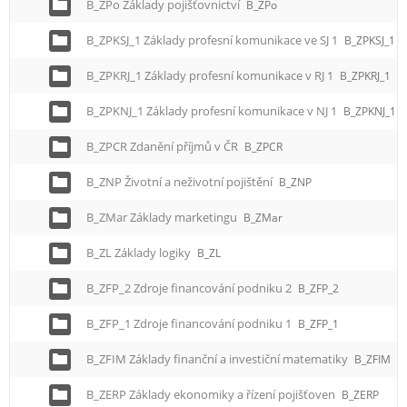
B_ZPo Základy pojišťovnictví
B_ZPo
B_ZPKSJ_1 Základy profesní komunikace ve SJ 1
B_ZPKSJ_1
B_ZPKRJ_1 Základy profesní komunikace v RJ 1
B_ZPKRJ_1
B_ZPKNJ_1 Základy profesní komunikace v NJ 1
B_ZPKNJ_1
B_ZPCR Zdanění příjmů v ČR
B_ZPCR
B_ZNP Životní a neživotní pojištění
B_ZNP
B_ZMar Základy marketingu
B_ZMar
B_ZL Základy logiky
B_ZL
B_ZFP_2 Zdroje financování podniku 2
B_ZFP_2
B_ZFP_1 Zdroje financování podniku 1
B_ZFP_1
B_ZFIM Základy finanční a investiční matematiky
B_ZFIM
B_ZERP Základy ekonomiky a řízení pojišťoven
B_ZERP