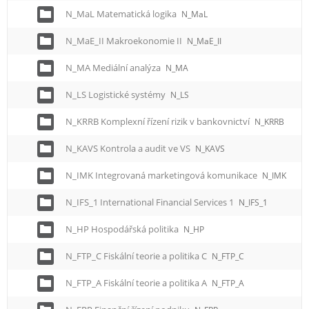
N_MaL Matematická logika
N_MaL
N_MaE_II Makroekonomie II
N_MaE_II
N_MA Mediální analýza
N_MA
N_LS Logistické systémy
N_LS
N_KRRB Komplexní řízení rizik v bankovnictví
N_KRRB
N_KAVS Kontrola a audit ve VS
N_KAVS
N_IMK Integrovaná marketingová komunikace
N_IMK
N_IFS_1 International Financial Services 1
N_IFS_1
N_HP Hospodářská politika
N_HP
N_FTP_C Fiskální teorie a politika C
N_FTP_C
N_FTP_A Fiskální teorie a politika A
N_FTP_A