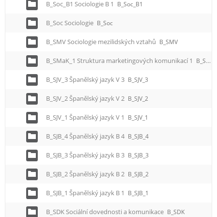
B_Soc_B1 Sociologie B 1
B_Soc_B1
B_Soc Sociologie
B_Soc
B_SMV Sociologie mezilidských vztahů
B_SMV
B_SMaK_1 Struktura marketingových komunikací 1
B_SMaK_1
B_SJV_3 Španělský jazyk V 3
B_SJV_3
B_SJV_2 Španělský jazyk V 2
B_SJV_2
B_SJV_1 Španělský jazyk V 1
B_SJV_1
B_SJB_4 Španělský jazyk B 4
B_SJB_4
B_SJB_3 Španělský jazyk B 3
B_SJB_3
B_SJB_2 Španělský jazyk B 2
B_SJB_2
B_SJB_1 Španělský jazyk B 1
B_SJB_1
B_SDK Sociální dovednosti a komunikace
B_SDK