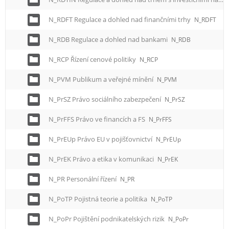
N_RDFT Regulace a dohled nad finančními trhy
N_RDFT
N_RDB Regulace a dohled nad bankami
N_RDB
N_RCP Řízení cenové politiky
N_RCP
N_PVM Publikum a veřejné mínění
N_PVM
N_PrSZ Právo sociálního zabezpečení
N_PrSZ
N_PrFFS Právo ve financích a FS
N_PrFFS
N_PrEUp Právo EU v pojišťovnictví
N_PrEUp
N_PrEK Právo a etika v komunikaci
N_PrEK
N_PR Personální řízení
N_PR
N_PoTP Pojistná teorie a politika
N_PoTP
N_PoPr Pojištění podnikatelských rizik
N_PoPr