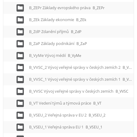
B_ZEPr Základy evropského práva
B_ZEPr
B_ZEk Základy ekonomie
B_ZEk
B_ZdP Zdanění příjmů
B_ZdP
B_ZaP Základy podnikání
B_ZaP
B_VyMe Vývoj médií
B_VyMe
B_VVSC_2 Vývoj veřejné správy v českých zemích 2
B_VVSC_2
B_VVSC_1 Vývoj veřejné správy v českých zemích 1
B_VVSC_1
B_VVSC Vývoj veřejné správy v českých zemích
B_VVSC
B_VT Vedení týmů a týmová práce
B_VT
B_VSEU_2 Veřejná správa v EU 2
B_VSEU_2
B_VSEU_1 Veřejná správa EU 1
B_VSEU_1