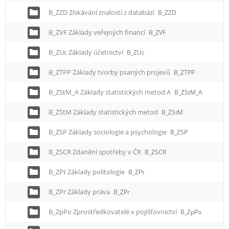
B_ZZD Získávání znalostí z databází
B_ZZD
B_ZVF Základy veřejných financí
B_ZVF
B_ZUc Základy účetnictví
B_ZUc
B_ZTPP Základy tvorby psaných projevů
B_ZTPP
B_ZStM_A Základy statistických metod A
B_ZStM_A
B_ZStM Základy statistických metod
B_ZStM
B_ZSP Základy sociologie a psychologie
B_ZSP
B_ZSCR Zdanění spotřeby v ČR
B_ZSCR
B_ZPt Základy politologie
B_ZPt
B_ZPr Základy práva
B_ZPr
B_ZpPo Zprostředkovatelé v pojišťovnictví
B_ZpPo