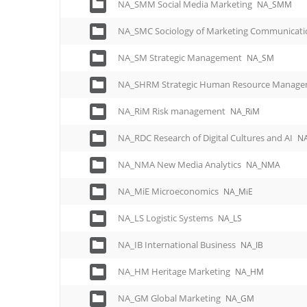
e
NA_SMM Social Media Marketing
NA_SMM
n
NA_SMC Sociology of Marketing Communicat
u
NA_SM Strategic Management
NA_SM
NA_SHRM Strategic Human Resource Manag
NA_RiM Risk management
NA_RiM
NA_RDC Research of Digital Cultures and AI
N
NA_NMA New Media Analytics
NA_NMA
NA_MiE Microeconomics
NA_MiE
NA_LS Logistic Systems
NA_LS
NA_IB International Business
NA_IB
NA_HM Heritage Marketing
NA_HM
NA_GM Global Marketing
NA_GM