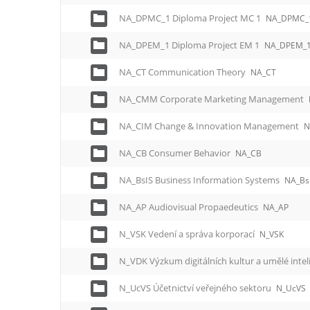
NA_DPMC_1 Diploma Project MC 1
NA_DPMC_
NA_DPEM_1 Diploma Project EM 1
NA_DPEM_
NA_CT Communication Theory
NA_CT
NA_CMM Corporate Marketing Management
NA_CIM Change & Innovation Management
N
NA_CB Consumer Behavior
NA_CB
NA_BsIS Business Information Systems
NA_Bs
NA_AP Audiovisual Propaedeutics
NA_AP
N_VSK Vedení a správa korporací
N_VSK
N_VDK Výzkum digitálních kultur a umělé inte
N_UcVS Účetnictví veřejného sektoru
N_UcVS