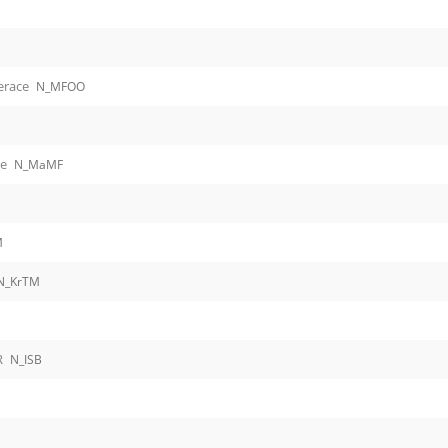
erace
N_MFOO
ře
N_MaMF
M
N_KrTM
R
N_ISB