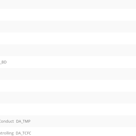
1
_BD
 Conduct
DA_TMP
trolling
DA_TCFC