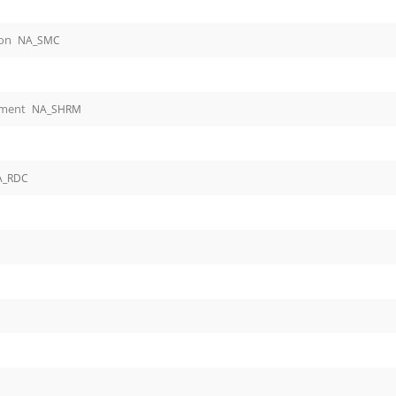
ion
NA_SMC
ement
NA_SHRM
A_RDC