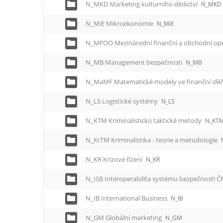
N_MKD Marketing kulturního dědictví
N_MKD
N_MiE Mikroekonomie
N_MiE
N_MFOO Mezinárodní finanční a obchodní op
N_MB Management bezpečnosti
N_MB
N_MaMF Matematické modely ve finanční sfé
N_LS Logistické systémy
N_LS
N_KTM Kriminalisticko taktické metody
N_KT
N_KrTM Kriminalistika - teorie a metodologie
N_KR Krizové řízení
N_KR
N_ISB Interoperabilita systému bezpečnosti Č
N_IB International Business
N_IB
N_GM Globální marketing
N_GM