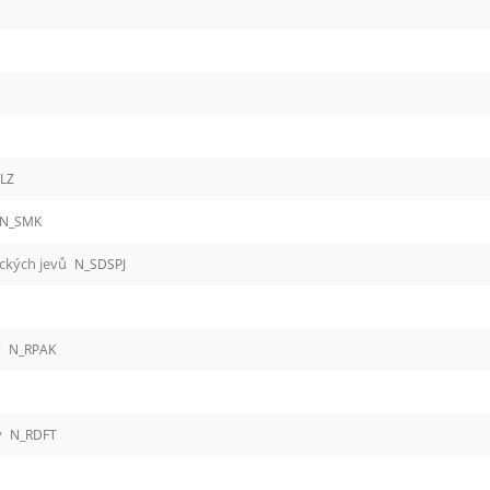
LZ
N_SMK
ických jevů
N_SDSPJ
v
N_RPAK
y
N_RDFT