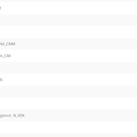
1
1
NA_CMM
A_CIM
IS
ligence
N_VDK