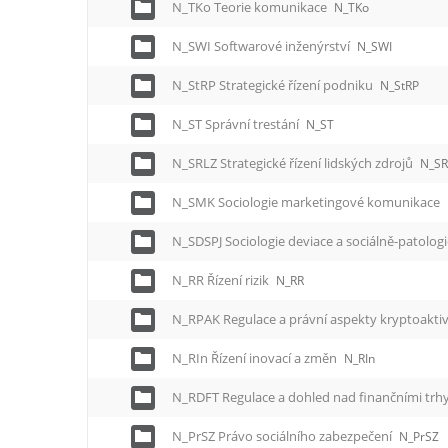
N_TKo Teorie komunikace
N_TKo
N_SWI Softwarové inženýrství
N_SWI
N_StRP Strategické řízení podniku
N_StRP
N_ST Správní trestání
N_ST
N_SRLZ Strategické řízení lidských zdrojů
N_SR
N_SMK Sociologie marketingové komunikace
N_SDSPJ Sociologie deviace a sociálně-patolog
N_RR Řízení rizik
N_RR
N_RPAK Regulace a právní aspekty kryptoakti
N_RIn Řízení inovací a změn
N_RIn
N_RDFT Regulace a dohled nad finančními trh
N_PrSZ Právo sociálního zabezpečení
N_PrSZ