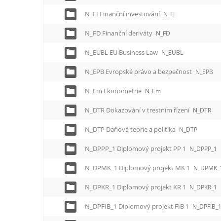
N_FI Finanční investování
N_FI
N_FD Finanční deriváty
N_FD
N_EUBL EU Business Law
N_EUBL
N_EPB Evropské právo a bezpečnost
N_EPB
N_Em Ekonometrie
N_Em
N_DTR Dokazování v trestním řízení
N_DTR
N_DTP Daňová teorie a politika
N_DTP
N_DPPP_1 Diplomový projekt PP 1
N_DPPP_1
N_DPMK_1 Diplomový projekt MK 1
N_DPMK_
N_DPKR_1 Diplomový projekt KR 1
N_DPKR_1
N_DPFIB_1 Diplomový projekt FIB 1
N_DPFIB_