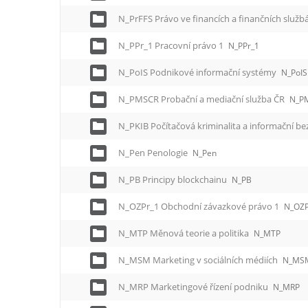
N_PrFFS Právo ve financích a finančních služ
N_PPr_1 Pracovní právo 1
N_PPr_1
N_PoIS Podnikové informační systémy
N_PoIS
N_PMSCR Probační a mediační služba ČR
N_P
N_PKIB Počítačová kriminalita a informační b
N_Pen Penologie
N_Pen
N_PB Principy blockchainu
N_PB
N_OZPr_1 Obchodní závazkové právo 1
N_OZP
N_MTP Měnová teorie a politika
N_MTP
N_MSM Marketing v sociálních médiích
N_MS
N_MRP Marketingové řízení podniku
N_MRP