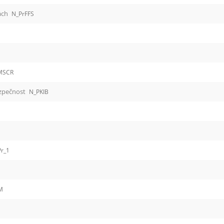
bách
N_PrFFS
MSCR
ezpečnost
N_PKIB
r_1
M