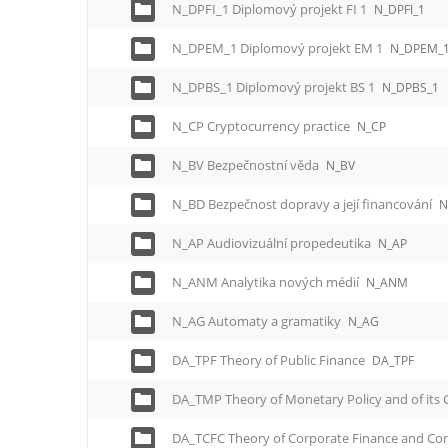
N_DPFI_1 Diplomový projekt FI 1
N_DPFI_1
N_DPEM_1 Diplomový projekt EM 1
N_DPEM_
N_DPBS_1 Diplomový projekt BS 1
N_DPBS_1
N_CP Cryptocurrency practice
N_CP
N_BV Bezpečnostní věda
N_BV
N_BD Bezpečnost dopravy a její financování
N
N_AP Audiovizuální propedeutika
N_AP
N_ANM Analytika nových médií
N_ANM
N_AG Automaty a gramatiky
N_AG
DA_TPF Theory of Public Finance
DA_TPF
DA_TMP Theory of Monetary Policy and of its
DA_TCFC Theory of Corporate Finance and Con