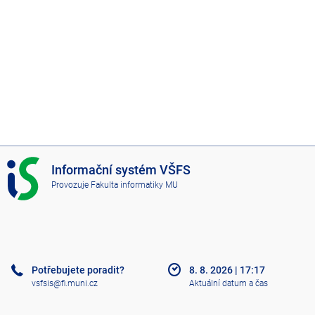
I
Informační systém VŠFS
S
Provozuje
Fakulta informatiky MU
V
Š
F
S
Potřebujete poradit?
8. 8. 2026
|
17:17
vsfsis@fi.muni.cz
Aktuální datum a čas