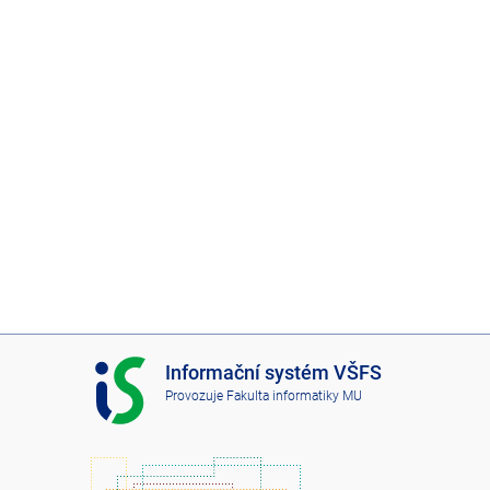
I
Informační systém VŠFS
S
Provozuje
Fakulta informatiky MU
V
Š
F
S