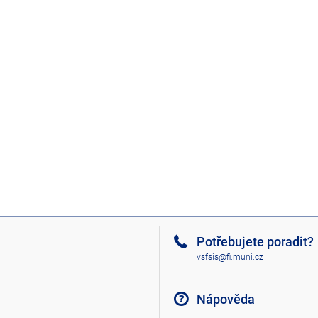
Potřebujete poradit?
vsfsis@fi.muni.cz
Nápověda