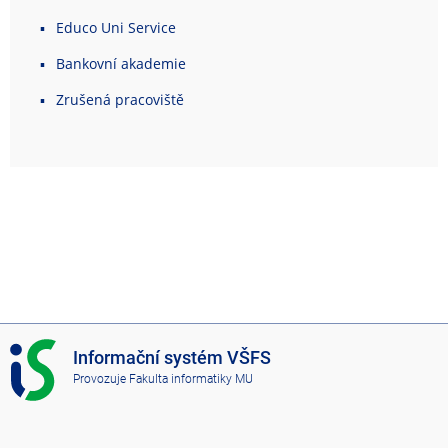
Educo Uni Service
Bankovní akademie
Zrušená pracoviště
I
Informační systém VŠFS
S
Provozuje
Fakulta informatiky MU
V
Š
F