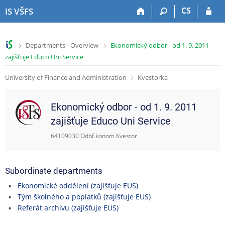
S
S
S
S
CS
IS VŠFS
k
k
k
k
i
i
i
i
p
p
p
p
>
>
Departments - Overview
Ekonomický odbor - od 1. 9. 2011
t
t
t
t
zajišťuje Educo Uni Service
o
o
o
o
t
h
c
f
University of Finance and Administration
Kvestorka
o
e
o
o
p
a
n
o
b
d
t
t
Ekonomický odbor - od 1. 9. 2011
a
e
e
e
zajišťuje Educo Uni Service
r
r
n
r
t
64109030 OdbEkonom Kvestor
Subordinate departments
Ekonomické oddělení (zajišťuje EUS)
Tým školného a poplatků (zajišťuje EUS)
Referát archivu (zajišťuje EUS)