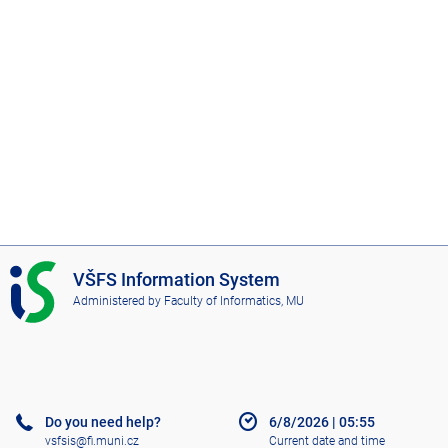
I
VŠFS Information System
S
Administered by
Faculty of Informatics, MU
V
Š
F
S
Do you need help?
6/8/2026
|
05:55
vsfsis@fi.muni.cz
Current date and time