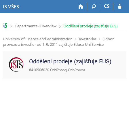
S
S
S
S
CS
IS VŠFS
k
k
k
k
i
i
i
i
p
p
p
p
>
>
Departments - Overview
Oddělení prodeje (zajišťuje EUS)
t
t
t
t
o
o
o
o
University of Finance and Administration
Kvestorka
Odbor
t
h
c
f
provozu a investic - od 1. 9. 2011 zajišťuje Educo Uni Service
o
e
o
o
p
a
n
o
b
d
t
t
Oddělení prodeje (zajišťuje EUS)
a
e
e
e
r
r
n
r
6410906020 OddProdej OdbProvoz
t