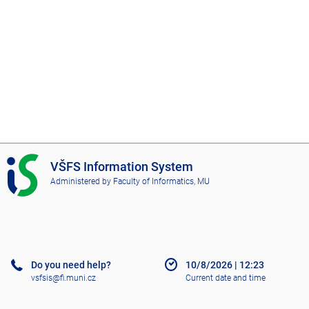
I
VŠFS Information System
S
Administered by
Faculty of Informatics, MU
V
Š
F
S
Do you need help?
10/8/2026
|
12:23
vsfsis@fi.muni.cz
Current date and time