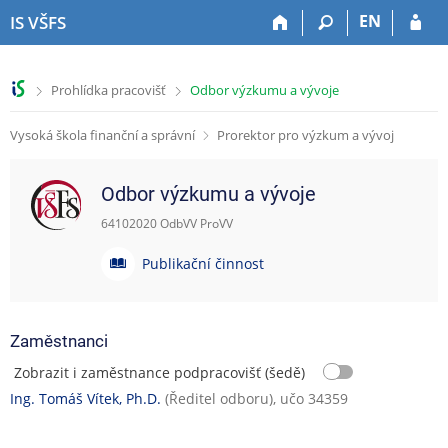
P
P
P
P
EN
IS VŠFS
ř
ř
ř
ř
e
e
e
e
s
s
s
s
>
>
Prohlídka pracovišť
Odbor výzkumu a vývoje
k
k
k
k
o
o
o
o
Vysoká škola finanční a správní
Prorektor pro výzkum a vývoj
č
č
č
č
i
i
i
i
t
t
t
t
Odbor výzkumu a vývoje
n
n
n
n
a
a
a
a
64102020 OdbVV ProVV
h
h
o
p
P
o
l
b
a
Publikační činnost
u
r
a
s
t
b
n
v
a
i
l
í
i
h
č
Zaměstnanci
l
č
k
i
i
k
u
k
Zobrazit i zaměstnance podpracovišť (šedě)
š
u
a
Ing. Tomáš Vítek, Ph.D.
(Ředitel odboru), učo 34359
t
č
u
n