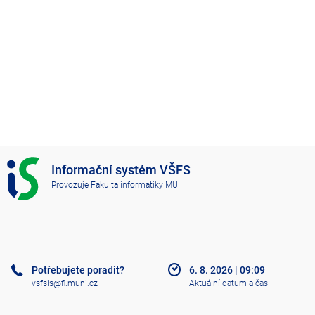
í
č
i
n
n
o
s
t
I
Informační systém VŠFS
S
Provozuje
Fakulta informatiky MU
V
Š
F
S
Potřebujete poradit?
6. 8. 2026
|
09:09
vsfsis@fi.muni.cz
Aktuální datum a čas