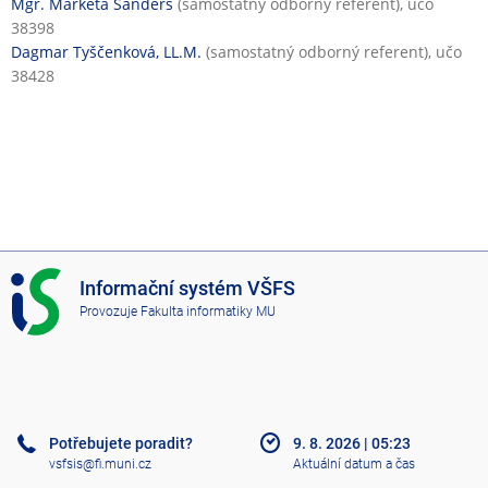
Mgr. Markéta Sanders
(samostatný odborný referent), učo
38398
Dagmar Tyščenková, LL.M.
(samostatný odborný referent), učo
38428
I
Informační systém VŠFS
S
Provozuje
Fakulta informatiky MU
V
Š
F
S
Potřebujete poradit?
9. 8. 2026
|
05:23
vsfsis@fi.muni.cz
Aktuální datum a čas