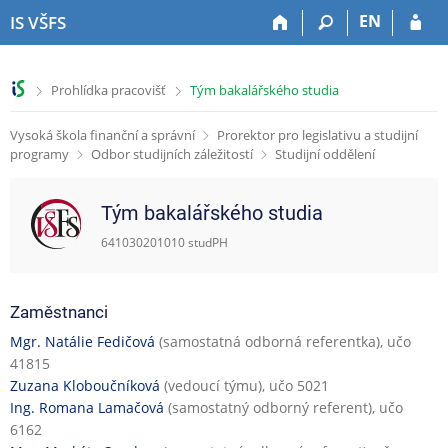
P
P
P
P
EN
IS VŠFS
ř
ř
ř
ř
e
e
e
e
s
s
s
s
>
>
Prohlídka pracovišť
Tým bakalářského studia
k
k
k
k
o
o
o
o
Vysoká škola finanční a správní
Prorektor pro legislativu a studijní
č
č
č
č
programy
Odbor studijních záležitostí
Studijní oddělení
i
i
i
i
t
t
t
t
n
n
n
n
Tým bakalářského studia
a
a
a
a
h
h
o
p
641030201010 studPH
o
l
b
a
r
a
s
t
n
v
a
i
Zaměstnanci
í
i
h
č
Mgr. Natálie Fedičová
(samostatná odborná referentka), učo
l
č
k
41815
i
k
u
Zuzana Kloboučníková
(vedoucí týmu), učo 5021
š
u
Ing. Romana Lamačová
(samostatný odborný referent), učo
t
6162
u