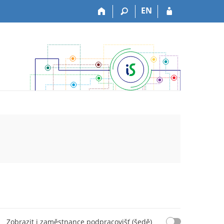
EN
Zobrazit i zaměstnance podpracovišť (šedě)