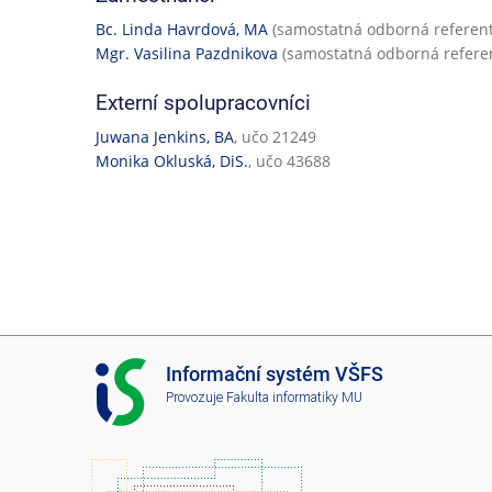
Bc. Linda Havrdová, MA
(samostatná odborná referent
Mgr. Vasilina Pazdnikova
(samostatná odborná referen
Externí spolupracovníci
Juwana Jenkins, BA
, učo 21249
Monika Okluská, DiS.
, učo 43688
I
Informační systém VŠFS
S
Provozuje
Fakulta informatiky MU
V
Š
F
S