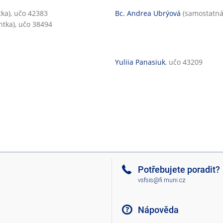
ka), učo 42383
Bc. Andrea Ubrýová
(samostatná
tka), učo 38494
Yuliia Panasiuk
, učo 43209
Potřebujete poradit?
vsfsis@fi.muni.cz
Nápověda