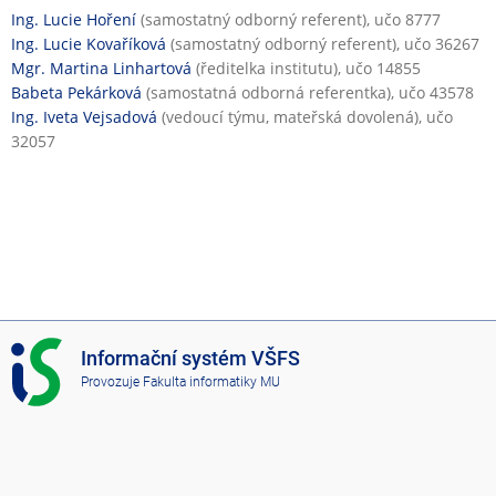
a
Ing. Lucie Hoření
(samostatný odborný referent), učo 8777
n
Ing. Lucie Kovaříková
(samostatný odborný referent), učo 36267
á
Mgr. Martina Linhartová
(ředitelka institutu), učo 14855
v
Babeta Pekárková
(samostatná odborná referentka), učo 43578
ý
Ing. Iveta Vejsadová
(vedoucí týmu, mateřská dovolená), učo
u
32057
k
a
I
Informační systém VŠFS
S
Provozuje
Fakulta informatiky MU
V
Š
F
S