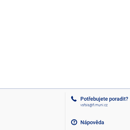
Potřebujete poradit?
vsfsis@fi.muni.cz
Nápověda