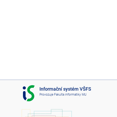
I
Informační systém VŠFS
S
Provozuje
Fakulta informatiky MU
V
Š
F
S