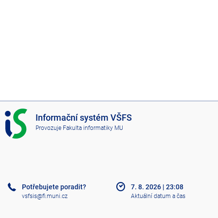
I
Informační systém VŠFS
S
Provozuje
Fakulta informatiky MU
V
Š
F
S
Potřebujete poradit?
7. 8. 2026
|
23:08
vsfsis@fi.muni.cz
Aktuální datum a čas