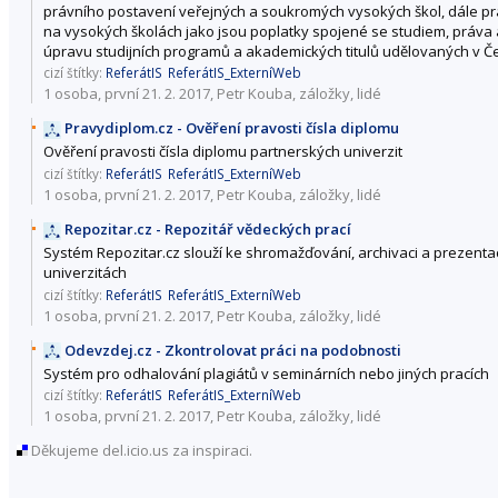
právního postavení veřejných a soukromých vysokých škol, dále p
na vysokých školách jako jsou poplatky spojené se studiem, práva 
úpravu studijních programů a akademických titulů udělovaných v Če
cizí štítky:
ReferátIS
ReferátIS_ExterníWeb
1 osoba, první 21. 2. 2017, Petr Kouba,
záložky
,
lidé
Pravydiplom.cz - Ověření pravosti čísla diplomu
Ověření pravosti čísla diplomu partnerských univerzit
cizí štítky:
ReferátIS
ReferátIS_ExterníWeb
1 osoba, první 21. 2. 2017, Petr Kouba,
záložky
,
lidé
Repozitar.cz - Repozitář vědeckých prací
Systém Repozitar.cz slouží ke shromažďování, archivaci a prezenta
univerzitách
cizí štítky:
ReferátIS
ReferátIS_ExterníWeb
1 osoba, první 21. 2. 2017, Petr Kouba,
záložky
,
lidé
Odevzdej.cz - Zkontrolovat práci na podobnosti
Systém pro odhalování plagiátů v seminárních nebo jiných pracích
cizí štítky:
ReferátIS
ReferátIS_ExterníWeb
1 osoba, první 21. 2. 2017, Petr Kouba,
záložky
,
lidé
Děkujeme del.icio.us za inspiraci.