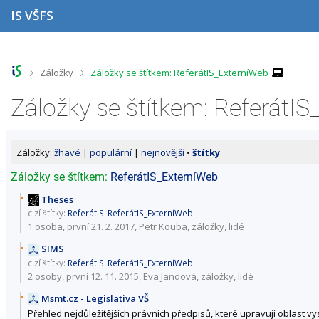
P
P
P
P
IS VŠFS
ř
ř
ř
ř
e
e
e
e
s
s
s
s
k
k
k
k
o
o
o
o
>
>
Záložky
Záložky se štítkem: ReferátIS_ExterníWeb
č
č
č
č
i
i
i
i
Záložky se štítkem: ReferátI
t
t
t
t
n
n
n
n
a
a
a
a
h
h
o
p
Záložky:
žhavé
|
populární
|
nejnovější
•
štítky
o
l
b
a
r
a
s
t
Záložky se štítkem:
ReferátIS_ExterníWeb
n
v
a
i
í
i
h
č
Theses
l
č
k
cizí štítky:
ReferátIS
ReferátIS_ExterníWeb
i
k
u
1 osoba, první 21. 2. 2017, Petr Kouba,
záložky
,
lidé
š
u
SIMS
t
u
cizí štítky:
ReferátIS
ReferátIS_ExterníWeb
2 osoby
, první 12. 11. 2015, Eva Jandová,
záložky
,
lidé
Msmt.cz - Legislativa VŠ
Přehled nejdůležitějších právních předpisů, které upravují oblast vy