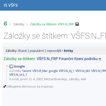
P
P
P
P
IS VŠFS
ř
ř
ř
ř
e
e
e
e
s
s
s
s
k
k
k
k
o
o
o
o
>
>
Záložky
Záložky se štítkem: VŠFS:N_FRP
č
č
č
č
i
i
i
i
Záložky se štítkem: VŠFS:N_
t
t
t
t
n
n
n
n
a
a
a
a
h
h
o
p
Záložky:
žhavé
|
populární
|
nejnovější
•
štítky
o
l
b
a
r
a
s
t
Záložky se štítkem:
VŠFS:N_FRP
Finanční řízení podniku
n
v
a
i
í
i
h
č
Google
l
č
k
cizí štítky:
favorit
VŠFS:B_Mar
google
VŠFS:N_AJ_1
VŠFS:N_EkS
VŠFS:N_FR
i
k
u
VŠFS:N_UcS_1
š
u
6 osob
, první 12. 4. 2007, Michal Brandejs,
záložky
,
lidé
t
Děkujeme del.icio.us za inspiraci.
u