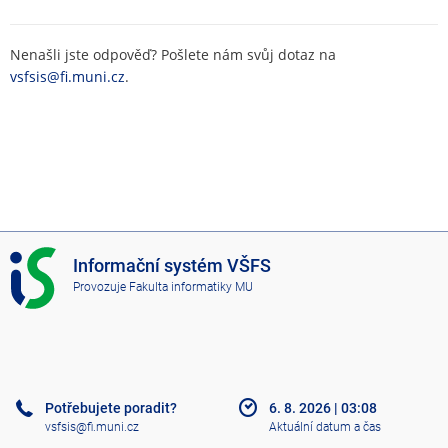
Nenašli jste odpověď? Pošlete nám svůj dotaz na
vsfsis@fi.muni.cz
.
I
Informační systém VŠFS
S
Provozuje
Fakulta informatiky MU
V
Š
F
S
Potřebujete poradit?
6. 8. 2026
|
03:08
vsfsis@fi.muni.cz
Aktuální datum a čas