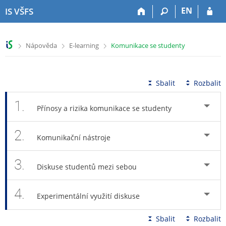
P
P
P
P
EN
IS VŠFS
ř
ř
ř
ř
e
e
e
e
s
s
s
s
>
>
>
Nápověda
E-learning
Komunikace se studenty
k
k
k
k
o
o
o
o
č
č
č
č
i
i
i
i
Sbalit
Rozbalit
t
t
t
t
n
n
n
n
1.
Přínosy a rizika komunikace se studenty
a
a
a
a
h
h
o
p
2.
o
l
b
a
Komunikační nástroje
r
a
s
t
n
v
a
i
3.
í
i
h
č
Diskuse studentů mezi sebou
l
č
k
i
k
u
4.
š
u
Experimentální využití diskuse
t
u
Sbalit
Rozbalit