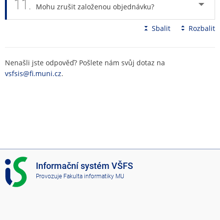
11.
Mohu zrušit založenou objednávku?
Sbalit
Rozbalit
Nenašli jste odpověď? Pošlete nám svůj dotaz na
vsfsis@fi.muni.cz
.
I
Informační systém VŠFS
S
Provozuje
Fakulta informatiky MU
V
Š
F
S