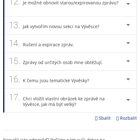
12.
Je možné obnovit starou/expirovanou zprávu?
13.
Jak vytvořím novou sekci na Vývěsce?
14.
Rušení a expirace zpráv.
15.
Zprávy od určitých osob mne obtěžují.
16.
K čemu jsou tematické Vývěsky?
17.
Chci vložit vlastní obrázek ke zprávě na
Vývěsce, jak má být velký?
Sbalit
Rozbalit
Nenašli jste odpověď? Pošlete nám svůj dotaz na