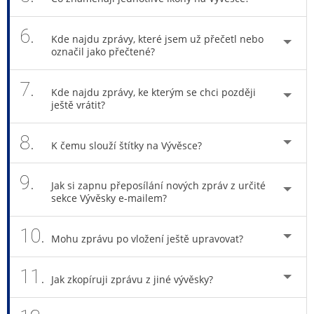
6.
Kde najdu zprávy, které jsem už přečetl nebo
označil jako přečtené?
7.
Kde najdu zprávy, ke kterým se chci později
ještě vrátit?
8.
K čemu slouží štítky na Vývěsce?
9.
Jak si zapnu přeposílání nových zpráv z určité
sekce Vývěsky e-mailem?
10.
Mohu zprávu po vložení ještě upravovat?
11.
Jak zkopíruji zprávu z jiné vývěsky?