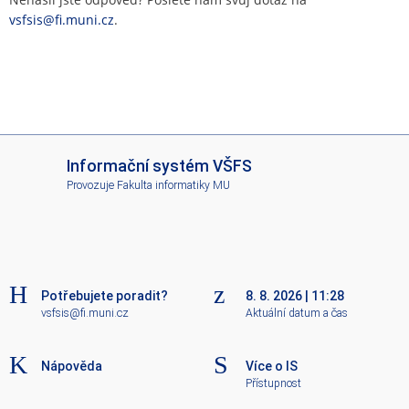
vsfsis@fi.muni.cz
.
I
Informační systém VŠFS
S
Provozuje
Fakulta informatiky MU
V
Š
F
S
Potřebujete poradit?
8. 8. 2026
|
11:28
vsfsis@fi.muni.cz
Aktuální datum a čas
Nápověda
Více o IS
Přístupnost