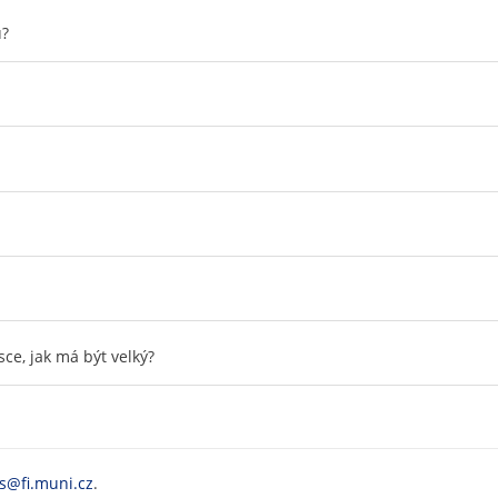
u?
sce, jak má být velký?
is@fi.muni.cz
.