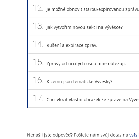
12.
Je možné obnovit starou/expirovanou zpráv
13.
Jak vytvořím novou sekci na Vývěsce?
14.
Rušení a expirace zpráv.
15.
Zprávy od určitých osob mne obtěžují.
16.
K čemu jsou tematické Vývěsky?
17.
Chci vložit vlastní obrázek ke zprávě na Vývě
Nenašli jste odpověď? Pošlete nám svůj dotaz na
vsfs