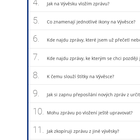
4.
Jak na Vývěsku vložím zprávu?
5.
Co znamenají jednotlivé ikony na Vývěsce?
6.
Kde najdu zprávy, které jsem už přečetl neb
7.
Kde najdu zprávy, ke kterým se chci později j
8.
K čemu slouží štítky na Vývěsce?
9.
Jak si zapnu přeposílání nových zpráv z urč
10.
Mohu zprávu po vložení ještě upravovat?
11.
Jak zkopíruji zprávu z jiné vývěsky?