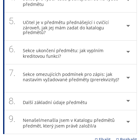
předmětu
5.
Učitel je v předmětu přednášející i cvičící
zároveň, jak jej mám zadat do katalogu
předmětů?
6.
Sekce ukončení předmětu: jak vyplním
kreditovou funkci?
7.
Sekce omezujících podmínek pro zápis: jak
nastavím vyžadované předměty (prerekvizity)?
8.
Další základní údaje předmětu
9.
Nenašel/nenašla jsem v Katalogu předmětů
předmět, který jsem právě založil/a
Sbalit
Rozbalit