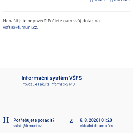
Nenašli jste odpověď? Pošlete nám svůj dotaz na
vsfsis@fi.muni.cz
.
I
Informační systém VŠFS
S
Provozuje
Fakulta informatiky MU
V
Š
F
S
Potřebujete poradit?
8. 8. 2026
|
01:20
vsfsis@fi.muni.cz
Aktuální datum a čas